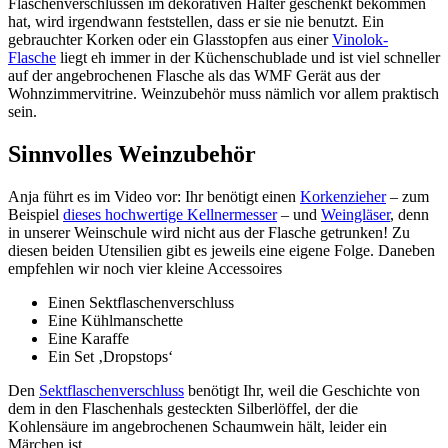
Flaschenverschlüssen im dekorativen Halter geschenkt bekommen
hat, wird irgendwann feststellen, dass er sie nie benutzt. Ein
gebrauchter Korken oder ein Glasstopfen aus einer
Vinolok-
Flasche
liegt eh immer in der Küchenschublade und ist viel schneller
auf der angebrochenen Flasche als das WMF Gerät aus der
Wohnzimmervitrine. Weinzubehör muss nämlich vor allem praktisch
sein.
Sinnvolles Weinzubehör
Anja führt es im Video vor: Ihr benötigt einen
Korkenzieher
– zum
Beispiel
dieses hochwertige Kellnermesser
– und
Weingläser
, denn
in unserer Weinschule wird nicht aus der Flasche getrunken! Zu
diesen beiden Utensilien gibt es jeweils eine eigene Folge. Daneben
empfehlen wir noch vier kleine Accessoires
Einen Sektflaschenverschluss
Eine Kühlmanschette
Eine Karaffe
Ein Set ‚Dropstops‘
Den
Sektflaschenverschluss
benötigt Ihr, weil die Geschichte von
dem in den Flaschenhals gesteckten Silberlöffel, der die
Kohlensäure im angebrochenen Schaumwein hält, leider ein
Märchen ist.