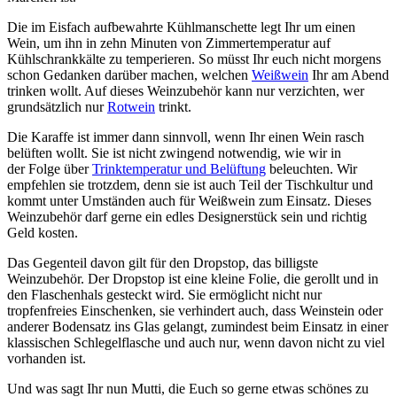
Die im Eisfach aufbewahrte Kühlmanschette legt Ihr um einen
Wein, um ihn in zehn Minuten von Zimmertemperatur auf
Kühlschrankkälte zu temperieren. So müsst Ihr euch nicht morgens
schon Gedanken darüber machen, welchen
Weißwein
Ihr am Abend
trinken wollt. Auf dieses Weinzubehör kann nur verzichten, wer
grundsätzlich nur
Rotwein
trinkt.
Die Karaffe ist immer dann sinnvoll, wenn Ihr einen Wein rasch
belüften wollt. Sie ist nicht zwingend notwendig, wie wir in
der Folge über
Trinktemperatur und Belüftung
beleuchten. Wir
empfehlen sie trotzdem, denn sie ist auch Teil der Tischkultur und
kommt unter Umständen auch für Weißwein zum Einsatz. Dieses
Weinzubehör darf gerne ein edles Designerstück sein und richtig
Geld kosten.
Das Gegenteil davon gilt für den Dropstop, das billigste
Weinzubehör. Der Dropstop ist eine kleine Folie, die gerollt und in
den Flaschenhals gesteckt wird. Sie ermöglicht nicht nur
tropfenfreies Einschenken, sie verhindert auch, dass Weinstein oder
anderer Bodensatz ins Glas gelangt, zumindest beim Einsatz in einer
klassischen Schlegelflasche und auch nur, wenn davon nicht zu viel
vorhanden ist.
Und was sagt Ihr nun Mutti, die Euch so gerne etwas schönes zu