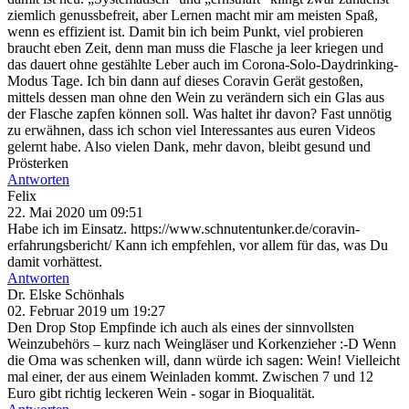
ziemlich genussbefreit, aber Lernen macht mir am meisten Spaß,
wenn es effizient ist. Damit bin ich beim Punkt, viel probieren
braucht eben Zeit, denn man muss die Flasche ja leer kriegen und
das dauert ohne gestählte Leber auch im Corona-Solo-Daydrinking-
Modus Tage. Ich bin dann auf dieses Coravin Gerät gestoßen,
mittels dessen man ohne den Wein zu verändern sich ein Glas aus
der Flasche zapfen können soll. Was haltet ihr davon? Fast unnötig
zu erwähnen, dass ich schon viel Interessantes aus euren Videos
gelernt habe. Also vielen Dank, mehr davon, bleibt gesund und
Prösterken
Antworten
Felix
22. Mai 2020 um 09:51
Habe ich im Einsatz. https://www.schnutentunker.de/coravin-
erfahrungsbericht/ Kann ich empfehlen, vor allem für das, was Du
damit vorhättest.
Antworten
Dr. Elske Schönhals
02. Februar 2019 um 19:27
Den Drop Stop Empfinde ich auch als eines der sinnvollsten
Weinzubehörs – kurz nach Weingläser und Korkenzieher :-D Wenn
die Oma was schenken will, dann würde ich sagen: Wein! Vielleicht
mal einer, der aus einem Weinladen kommt. Zwischen 7 und 12
Euro gibt richtig leckeren Wein - sogar in Bioqualität.