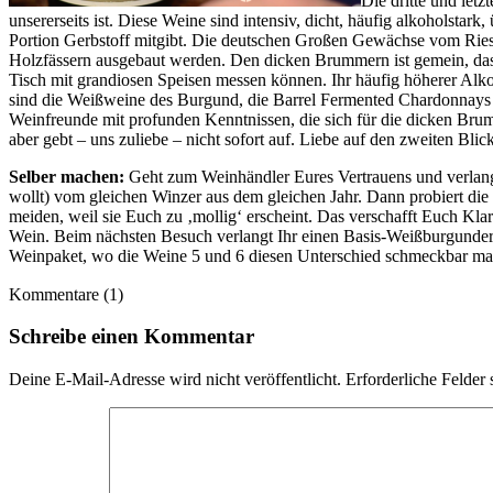
Die dritte und let
unsererseits ist. Diese Weine sind intensiv, dicht, häufig alkoholstar
Portion Gerbstoff mitgibt. Die deutschen Großen Gewächse vom Riesl
Holzfässern ausgebaut werden. Den dicken Brummern ist gemein, dass s
Tisch mit grandiosen Speisen messen können. Ihr häufig höherer Alko
sind die Weißweine des Burgund, die Barrel Fermented Chardonnays au
Weinfreunde mit profunden Kenntnissen, die sich für die dicken Brum
aber gebt – uns zuliebe – nicht sofort auf. Liebe auf den zweiten Bl
Selber machen:
Geht zum Weinhändler Eures Vertrauens und verlangt 
wollt) vom gleichen Winzer aus dem gleichen Jahr. Dann probiert die 
meiden, weil sie Euch zu ‚mollig‘ erscheint. Das verschafft Euch Kl
Wein. Beim nächsten Besuch verlangt Ihr einen Basis-Weißburgunder 
Weinpaket, wo die Weine 5 und 6 diesen Unterschied schmeckbar ma
Kommentare (1)
Schreibe einen Kommentar
Deine E-Mail-Adresse wird nicht veröffentlicht.
Erforderliche Felder 