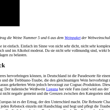
eitrag die Weine Nummer 5 und 6 aus dem
Weinpaket
der Webweinschul
ist einfach. Einfach im Sinne von nicht sehr dicht, nicht sehr komplex,
h und im Alkohol moderat. Da sie nicht sehr vollmundig sind, wirkt 
agen zu belasten.
ck
res hervorbringen können, in Deutschland ist die Paradesorte für ein
ern und die Trebbiano-Traube, die den gleichnamigen Wein hervorbringt 
daraus gekelterten Wein jedoch bevorzugt zur Cognac-Produktion. Dies
ng: Der italienische Weißwein
Lugana
hat viele Fans (und wird aus der
t nicht negativ gemeint und die Grenzen zwischen den Kategorien sind 
uropas ist es der Ertrag, der den Unterschied macht. Die Rebsorte Cha
jeden Rebstock einzeln mit Handschlag und hegt und pflegt die Trau