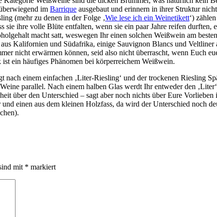
zte Kategorie Weißweine sind die dicken Brummer, was natürlich kein 
k, überwiegend im
Barrique
ausgebaut und erinnern in ihrer Struktur nich
ing (mehr zu denen in der Folge ‚
Wie lese ich ein Weinetikett
‘) zählen
ie ihre volle Blüte entfalten, wenn sie ein paar Jahre reifen durften,
holgehalt macht satt, weswegen Ihr einen solchen Weißwein am besten m
s Kalifornien und Südafrika, einige Sauvignon Blancs und Veltliner a
mer nicht erwärmen können, seid also nicht überrascht, wenn Euch euer
ick ist ein häufiges Phänomen bei körperreichem Weißwein.
nach einem einfachen ‚Liter-Riesling‘ und der trockenen Riesling Spä
Weine parallel. Nach einem halben Glas werdt Ihr entweder den ‚Liter‘
arheit über den Unterschied – sagt aber noch nichts über Eure Vorlieb
und einen aus dem kleinen Holzfass, da wird der Unterschied noch deu
chen).
sind mit
*
markiert