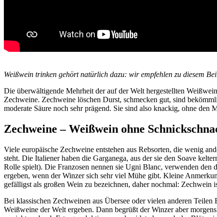
Weißwein trinken gehört natürlich dazu: wir empfehlen zu diesem B
Die überwältigende Mehrheit der auf der Welt hergestellten Weißweine 
Zechweine. Zechweine löschen Durst, schmecken gut, sind bekömmlic
moderate Säure noch sehr prägend. Sie sind also knackig, ohne den M
Zechweine – Weißwein ohne Schnickschna
Viele europäische Zechweine entstehen aus Rebsorten, die wenig ande
steht. Die Italiener haben die Garganega, aus der sie den Soave kelt
Rolle spielt). Die Franzosen nennen sie Ugni Blanc, verwenden den 
ergeben, wenn der Winzer sich sehr viel Mühe gibt. Kleine Anmerku
gefälligst als großen Wein zu bezeichnen, daher nochmal: Zechwein is
Bei klassischen Zechweinen aus Übersee oder vielen anderen Teilen E
Weißweine der Welt ergeben. Dann begrüßt der Winzer aber morgens 