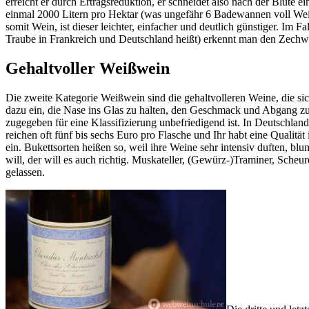
erreicht er durch Ertragsreduktion, er schneidet also nach der Blüte 
einmal 2000 Litern pro Hektar (was ungefähr 6 Badewannen voll Wein 
somit Wein, ist dieser leichter, einfacher und deutlich günstiger. Im
Traube in Frankreich und Deutschland heißt) erkennt man den Zechwein
Gehaltvoller Weißwein
Die zweite Kategorie Weißwein sind die gehaltvolleren Weine, die s
dazu ein, die Nase ins Glas zu halten, den Geschmack und Abgang zu
zugegeben für eine Klassifizierung unbefriedigend ist. In Deutschlan
reichen oft fünf bis sechs Euro pro Flasche und Ihr habt eine Qualitä
ein. Bukettsorten heißen so, weil ihre Weine sehr intensiv duften, b
will, der will es auch richtig. Muskateller, (Gewürz-)Traminer, Sche
gelassen.