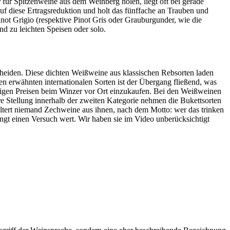
r für Spitzenweine aus dem Weinberg holen, liegt oft bei gerade
uf diese Ertragsreduktion und holt das fünffache an Trauben und
inot Grigio (respektive Pinot Gris oder Grauburgunder, wie die
nd zu leichten Speisen oder solo.
heiden. Diese dichten Weißweine aus klassischen Rebsorten laden
 erwähnten internationalen Sorten ist der Übergang fließend, was
ünstigen Preisen beim Winzer vor Ort einzukaufen. Bei den Weißweinen
ere Stellung innerhalb der zweiten Kategorie nehmen die Bukettsorten
keltert niemand Zechweine aus ihnen, nach dem Motto: wer das trinken
ingt einen Versuch wert. Wir haben sie im Video unberücksichtigt