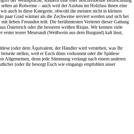
Begriff der Weinsprache, sondern eine eher beschreibende Bezeichnung
t selten an Rotweine – auch weil der Ausbau im Holzfass ihnen eine
 wir auch in diese Kategorie, obwohl die meisten nicht in kleinen
 ein paar Grad wärmer als die Zechweine serviert werden und sich bei
it lieben Freunden teilt. Die berühmtesten Vertreter dieser Gattung
us Österreich oder die besseren weißen Riojas. Wir kennen viele
 erster teurer Meursault (Weißwein aus dem Burgund) kalt lässt,
tlese (oder dem Äquivalent, der Händler wird verstehen, was Ihr
 beiseite stellen, weil er Euch dünn vorkommt oder die Spätlese
en im Allgemeinen, denn jede Stimmung verlangt nach einem anderen
tlicher (oder ihr besorgt Euch wie eingangs empfohlen unser