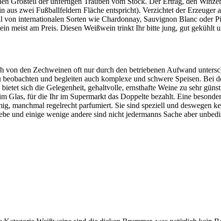
einen Großteil der unfertigen Trauben vom Stock. Der Ertrag, den Winze
aus zwei Fußballfeldern Fläche entspricht). Verzichtet der Erzeuger a
 Fall von internationalen Sorten wie Chardonnay, Sauvignon Blanc oder P
 meist am Preis. Diesen Weißwein trinkt Ihr bitte jung, gut gekühlt u
ich von den Zechweinen oft nur durch den betriebenen Aufwand untersc
 beobachten und begleiten auch komplexe und schwere Speisen. Bei den
d bietet sich die Gelegenheit, gehaltvolle, ernsthafte Weine zu sehr g
t im Glas, für die Ihr im Supermarkt das Doppelte bezahlt. Eine besond
lumig, manchmal regelrecht parfumiert. Sie sind speziell und deswegen 
urebe und einige wenige andere sind nicht jedermanns Sache aber unbed