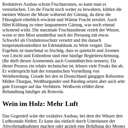
Reduktiver Ausbau schont Fruchtaromen, so kann man es
vereinfachen. Um die Frucht noch weiter zu bewahren, kühlen die
meisten Winzer die Moste während der Gärung, da diese die
Flüssigkeit erheblich erwärmt und Wärme Frucht zerstört. Auch
führt Kühlung zu einer langsameren Gärung, was noch einmal
schonend wirkt. Die maximale Fruchtausbeute erzielt der Winzer,
wenn er den Most unmittelbar nach der Pressung mit etwas
Schwefel als Oxidationsschutz versetzt und ihn danach
temperaturkontrolliert im Edelstahltank zu Wein vergärt. Das
Ergebnis ist manchmal so fruchtig, dass es quietscht und Aromen
von Litschi und Eisbonbon sind eine häufige Begleiterscheinung.
(Ihr dürft diesen Aromenmix auch Gummibärchen nennen). Da
dieser Prozess ein relativ technischer ist, lehnen viele Freaks ihn ab.
Er widerspricht halt der romantischen Vorstellung von
Weinbereitung. Gerade bei den in Deutschland gängigen Rebsorten
Müller-Thurgau, Weißburgunder und Riesling setzen aber auch sehr
gute Erzeuger auf das Verfahren. Weißwein erfährt diese
Behandlung häufiger als Rotwein.
Wein im Holz: Mehr Luft
Das Gegenteil wäre der oxidative Ausbau, bei dem der Winzer den
Luftkontakt fördert. Er kann das einfach durch Unterlassen der
Abwehrmaßnahmen machen oder gezielt eine Belüftung des Mostes