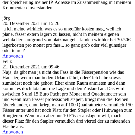
der Speicherung meiner IP-Adresse im Zusammenhang mit meinem
Kommentar einverstanden.
jörg
20. Dezember 2021 um 15:26
ja ich meine wirklich, was es so ungefähr kosten mag, weil ich
plane, fässer extern lagern zu lassen, nicht in meinem eigenen
weinkeller...aufgrund von platzmangel... landen wir hier bei 30-50€
lagerkosten pro monat pro fass... so ganz grob oder viel günstiger
oder teurer?
Antworten
Felix
21. Dezember 2021 um 09:46
Naja, da gibt man ja nicht das Fass in die Fässerpension wie das
Haustier, wenn man in den Urlaub fährt, oder? Ich habe sowas
zumindest noch nie gehört. Eher einen Raum anmieten und dann
kommt es doch total auf die Lage und den Zustand an. Das wird
zwischen 5 und 15 Euro Pacht pro Monat und Quadratmeter sein
und wenn man Fässer professionell stapelt, kriegt man drei Reihen
übereinander, dann kriegt man auf 100 Quadratmeter vermutlich 150
Fässer unter und hat noch Platz für den Stapler oder Hubwagen zum
Rangieren. Wenn man aber nur 10 Fässer auslagern will, macht
dieser Platz für den Stapler vermutlich drei viertel der zu mietenden
Fläche aus.
Antworten