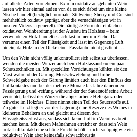
auf allerlei Arten vornehmen. Extrem oxidativ ausgebauten Wein
lassen wir hier einmal außen vor, da es sich dabei um eine kleine
Nische handelt (bezüglich normaler Stillweine, Sherry und Co. sind
mehrheitlich oxidativ geprägt, aber die vernachlässigen wir in
unseren Videos ja generell). Die häufigste Form der einfachen
oxidativen Weinbereitung ist der Ausbau im Holzfass – beim
verwendeten Holz handelt es sich fast immer um Eiche. Das
veratmet einen Teil der Flüssigkeit und lässt im Gegenzug Luft
hinein, da Holz in der Dicke einer Fassdaube nicht gasdicht ist.
Um den Wein nicht völlig unkontrolliert sich selbst zu überlassen,
wenden die meisten Winzer auch beim Holzfassausbau ein paar
Schutztechniken an. Mit speziellen Vorrichtungen kühlen sie den
Most während der Gärung. Mostschwefelung und frühe
Schwefelgabe nach der Gärung limitiert auch hier den Einfluss des
Luftkontaktes und bei der mehrere Monate bis Jahre dauernden
Fasslagerung und -reifung, während der der Sauerstoff seine Arbeit
verrichtet, belässt der Winzer die abgestorbene Hefe ganz oder
teilweise im Holzfass. Diese nimmt einen Teil des Sauerstoffs auf.
Zu guter Letzt legt er vor der Lagerung eine Reserve des Weines in
kleineren Behältern an und gleicht mit diesem den
Flüssigkeitsverlust aus, so dass sich keine Luft im Weinfass breit
machen kann. Mit diesen Maßnahmen erreicht er, dass sein Wein
trotz Luftkontakt eine schöne Frucht behält – nicht so üppig wie ein
reduktiver Wein aber keinesfalls schwachbrüstig.