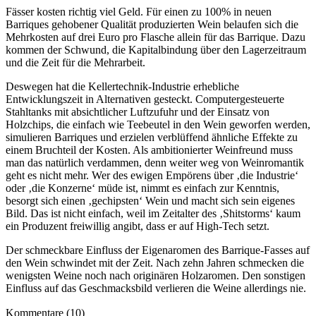
Fässer kosten richtig viel Geld. Für einen zu 100% in neuen
Barriques gehobener Qualität produzierten Wein belaufen sich die
Mehrkosten auf drei Euro pro Flasche allein für das Barrique. Dazu
kommen der Schwund, die Kapitalbindung über den Lagerzeitraum
und die Zeit für die Mehrarbeit.
Deswegen hat die Kellertechnik-Industrie erhebliche
Entwicklungszeit in Alternativen gesteckt. Computergesteuerte
Stahltanks mit absichtlicher Luftzufuhr und der Einsatz von
Holzchips, die einfach wie Teebeutel in den Wein geworfen werden,
simulieren Barriques und erzielen verblüffend ähnliche Effekte zu
einem Bruchteil der Kosten. Als ambitionierter Weinfreund muss
man das natürlich verdammen, denn weiter weg von Weinromantik
geht es nicht mehr. Wer des ewigen Empörens über ‚die Industrie‘
oder ‚die Konzerne‘ müde ist, nimmt es einfach zur Kenntnis,
besorgt sich einen ‚gechipsten‘ Wein und macht sich sein eigenes
Bild. Das ist nicht einfach, weil im Zeitalter des ‚Shitstorms‘ kaum
ein Produzent freiwillig angibt, dass er auf High-Tech setzt.
Der schmeckbare Einfluss der Eigenaromen des Barrique-Fasses auf
den Wein schwindet mit der Zeit. Nach zehn Jahren schmecken die
wenigsten Weine noch nach originären Holzaromen. Den sonstigen
Einfluss auf das Geschmacksbild verlieren die Weine allerdings nie.
Kommentare (10)