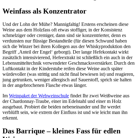
Weinfass als Konzentrator
Und der Lohn der Mühe? Mannigfaltig! Erstens erscheinen diese
Weine aus dem Holzfass oft etwas stoffiger, in der Konsistenz
schmelziger oder cremiger, dann sind sie konzentrierter, denn es
verdunsten nur flüssige Bestandteile (für diesen Schwund haben
sich die Winzer bei ihren Kollegen aus der Whiskyproduktion den
Begriff ‚Anteil der Engel‘ geborgt). Der lange Hefekontakt wirkt
zusätzlich intensivierend, Hefeextrakt ist schließlich ein auch in der
Lebensmitteltechnik verwendeter Geschmacksverstärker. Durch den
Luftkontakt in der Kinderstube reifen diese Weine auch später
würdevoller (was strittig und nicht final bewiesen ist) und reagieren,
jung getrunken, weniger allergisch auf Sauerstoff, sprich sie halten
in der angebrochenen Flasche etwas länger.
Im
Weinpaket der Webweinschule
findet Ihr zwei Weißweine aus
der Chardonnay-Traube, einer im Edelstahl und einer m Holz
ausgebaut. Probiert die beiden nebeneinander und Ihr werdet
verblüfft sein, wie extrem der Einfluss ist und wie leicht man ihn
erkennt.
Das Barrique – kleines Fass für edlen