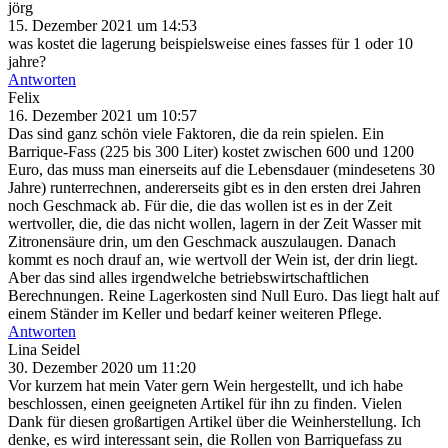
jörg
15. Dezember 2021 um 14:53
was kostet die lagerung beispielsweise eines fasses für 1 oder 10
jahre?
Antworten
Felix
16. Dezember 2021 um 10:57
Das sind ganz schön viele Faktoren, die da rein spielen. Ein
Barrique-Fass (225 bis 300 Liter) kostet zwischen 600 und 1200
Euro, das muss man einerseits auf die Lebensdauer (mindesetens 30
Jahre) runterrechnen, andererseits gibt es in den ersten drei Jahren
noch Geschmack ab. Für die, die das wollen ist es in der Zeit
wertvoller, die, die das nicht wollen, lagern in der Zeit Wasser mit
Zitronensäure drin, um den Geschmack auszulaugen. Danach
kommt es noch drauf an, wie wertvoll der Wein ist, der drin liegt.
Aber das sind alles irgendwelche betriebswirtschaftlichen
Berechnungen. Reine Lagerkosten sind Null Euro. Das liegt halt auf
einem Ständer im Keller und bedarf keiner weiteren Pflege.
Antworten
Lina Seidel
30. Dezember 2020 um 11:20
Vor kurzem hat mein Vater gern Wein hergestellt, und ich habe
beschlossen, einen geeigneten Artikel für ihn zu finden. Vielen
Dank für diesen großartigen Artikel über die Weinherstellung. Ich
denke, es wird interessant sein, die Rollen von Barriquefass zu