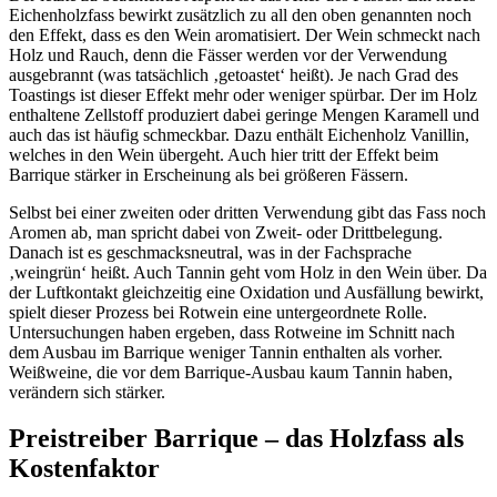
Eichenholzfass bewirkt zusätzlich zu all den oben genannten noch
den Effekt, dass es den Wein aromatisiert. Der Wein schmeckt nach
Holz und Rauch, denn die Fässer werden vor der Verwendung
ausgebrannt (was tatsächlich ‚getoastet‘ heißt). Je nach Grad des
Toastings ist dieser Effekt mehr oder weniger spürbar. Der im Holz
enthaltene Zellstoff produziert dabei geringe Mengen Karamell und
auch das ist häufig schmeckbar. Dazu enthält Eichenholz Vanillin,
welches in den Wein übergeht. Auch hier tritt der Effekt beim
Barrique stärker in Erscheinung als bei größeren Fässern.
Selbst bei einer zweiten oder dritten Verwendung gibt das Fass noch
Aromen ab, man spricht dabei von Zweit- oder Drittbelegung.
Danach ist es geschmacksneutral, was in der Fachsprache
‚weingrün‘ heißt. Auch Tannin geht vom Holz in den Wein über. Da
der Luftkontakt gleichzeitig eine Oxidation und Ausfällung bewirkt,
spielt dieser Prozess bei Rotwein eine untergeordnete Rolle.
Untersuchungen haben ergeben, dass Rotweine im Schnitt nach
dem Ausbau im Barrique weniger Tannin enthalten als vorher.
Weißweine, die vor dem Barrique-Ausbau kaum Tannin haben,
verändern sich stärker.
Preistreiber Barrique – das Holzfass als
Kostenfaktor