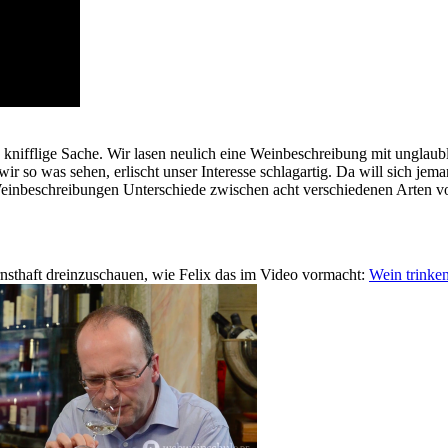
e knifflige Sache. Wir lasen neulich eine Weinbeschreibung mit unglau
r so was sehen, erlischt unser Interesse schlagartig. Da will sich jem
Weinbeschreibungen Unterschiede zwischen acht verschiedenen Arten vo
rnsthaft dreinzuschauen, wie Felix das im Video vormacht:
Wein trinke