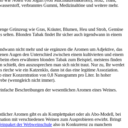
 wie Noten von Jogurt (von Milchsäurebakterien), Holz, Toast,
lwasserstoff, verbranntes Gummi, Medizinaltöne und weitere mehr.
de Menge Grünzeug wie Gras, Kräuter, Blumen, Heu und Stroh, Gemüse
 selten. Blonden Tabak findet Ihr sicher auch irgendwann in einem
gendwann nicht mehr und sie ergänzen die Aromen um Adjektive, das
bundenen Augen den Unterschied zwischen einem kultivierten und einem
ch, beim eben erwähnten blonden Tabak zum Beispiel, meistens finden
 schießt, den auszusprechen man sich nicht traut. Nur zu, Ihr werdet
ieche wie ein Katzenklo, dann ist das eine legitime Assoziation.
 einer Konzentration von 0,8 Nanogramm pro Liter. In hoher
ebe (wenngleich nicht immer).
einfache Beschreibungen der wesentlichen Aromen eines Weines.
licher Aromen gibt es als Komplettpaket oder als Abo-Modell, bei
ation mit verschiedenen Weinen zum Ausprobieren erwirbt. Bringt
einpaket der Webweinschule
also in Konkurrenz zu manchem