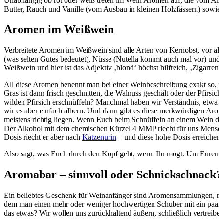
Unabhängig ob rot oder weiß treten im Wein Aromen auf, die vom Al
Butter, Rauch und Vanille (vom Ausbau in kleinen Holzfässern) sowie
Aromen im Weißwein
Verbreitete Aromen im Weißwein sind alle Arten von Kernobst, vor a
(was selten Gutes bedeutet), Nüsse (Nutella kommt auch mal vor) un
Weißwein und hier ist das Adjektiv ‚blond‘ höchst hilfreich, ‚Zigarr
All diese Aromen benennt man bei einer Weinbeschreibung exakt so,
Gras ist dann frisch geschnitten, die Walnuss geschält oder der Pfir
wilden Pfirsich erschnüffeln? Manchmal haben wir Verständnis, etwa b
wir es aber einfach albern. Und dann gibt es diese merkwürdigen Aro
meistens richtig liegen. Wenn Euch beim Schnüffeln an einem Wein d
Der Alkohol mit dem chemischen Kürzel 4 MMP riecht für uns Mensch
Dosis riecht er aber nach
Katzenurin
– und diese hohe Dosis erreiche
Also sagt, was Euch durch den Kopf geht, wenn Ihr mögt. Um Euren 
Aromabar – sinnvoll oder Schnickschnack
Ein beliebtes Geschenk für Weinanfänger sind Aromensammlungen, me
dem man einen mehr oder weniger hochwertigen Schuber mit ein paar
das etwas? Wir wollen uns zurückhaltend äußern, schließlich vertreib