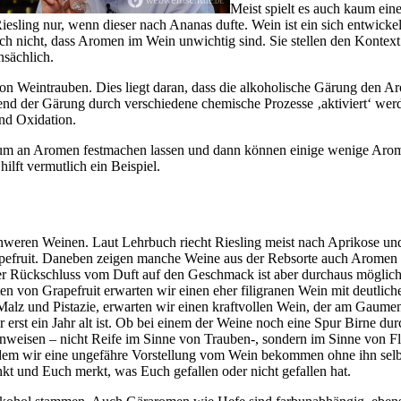
Meist spielt es auch kaum ei
iesling nur, wenn dieser nach Ananas dufte. Wein ist ein sich entwicke
 nicht, dass Aromen im Wein unwichtig sind. Sie stellen den Kontext d
nsächlich.
von Weintrauben. Dies liegt daran, dass die alkoholische Gärung den A
rend der Gärung durch verschiedene chemische Prozesse ‚aktiviert‘ wer
nd Oxidation.
rum an Aromen festmachen lassen und dann können einige wenige Aromen
lft vermutlich ein Beispiel.
schweren Weinen. Laut Lehrbuch riecht Riesling meist nach Aprikose u
pefruit. Daneben zeigen manche Weine aus der Rebsorte auch Aromen 
Der Rückschluss vom Duft auf den Geschmack ist aber durchaus möglich,
 von Grapefruit erwarten wir einen eher filigranen Wein mit deutlicher 
lz und Pistazie, erwarten wir einen kraftvollen Wein, der am Gaumen eh
r erst ein Jahr alt ist. Ob bei einem der Weine noch eine Spur Birne du
 hinweisen – nicht Reife im Sinne von Trauben-, sondern im Sinne von 
dem wir eine ungefähre Vorstellung vom Wein bekommen ohne ihn selb
kt und Euch merkt, was Euch gefallen oder nicht gefallen hat.