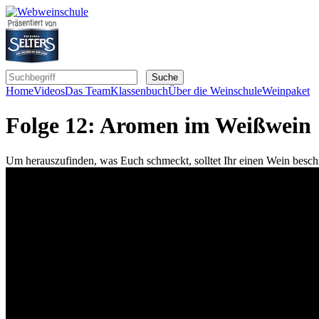
Home
Videos
Das Team
Klassenbuch
Über die Weinschule
Weinpaket
Folge 12: Aromen im Weißwein
Um herauszufinden, was Euch schmeckt, solltet Ihr einen Wein besc