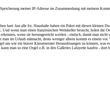
er Speicherung meiner IP-Adresse im Zusammenhang mit meinem Komme
hen hart: fast alle frz. Haushalte haben ein Paket mit diesen kleinen D
0€. Und wenn man einen französischen Weinkeller besucht, holen die O
 erkennen, wenn sie herumgereicht werden - einfach, damit man nicht w
 öfter man im Urlaub mitmacht, desto weniger albern kommt es einem vor
gel um wie ein braver Klassenerster Herauslösungen zu können, was es 
n kann man so eine Orgel z.B. in den Galleries Lafayette kaufen - dort 