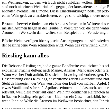
ein Weinspacken, zu dem wir Euch nicht ausbilden wollen.
sind noch nie einem Weintrinker begegnet, der konstatierte, er möge R
Monaten eventuell an Limone. Diese Einschränkungen bedeuten jedoch
einen Wein grob zu charakterisieren, einige sind wichtig, andere nebe
Erstaunlicherweise findet man ein Aroma sehr selten in Weinen: das 
meisten Aromen liegen in der Traube in Vorstufen vor, die dann wäh
Aromen im Weißwein dann weiter, zum Beispiel durch Veresterung u
Etliche Weine verfügen über typische Ausprägungen, die sich wiede
der beschriebene Wein schmecken wird. Wenn das verwirrend klingt, hi
Riesling kann alles
Die Rebsorte Riesling ergibt die ganze Bandbreite von leichten bis 
exotischer Früchte duften: nach Mango, Ananas, Mandarine oder Gra
Wann welcher Duft auftritt, lässt sich nicht zwingend vorhersagen. 
Beschreibung eines Rieslings, er verströme zarten Blütenduft und Noten
Steht da hingegen, der Wein verströme den Duft von mürbem Apfel, Ma
etwas Vanille und sehr reife Aprikose erinnert – und das auch, wenn e
relevant, weil diese meist auf einen Wein mit deutlichen Reifenoten
in Sachen Riesling sehr geübten – Gaumen ein Geschmacksbild, bei 
wenn Ihr eine Weile die Aromen im Weißwein beobachtet, den Ihr trin