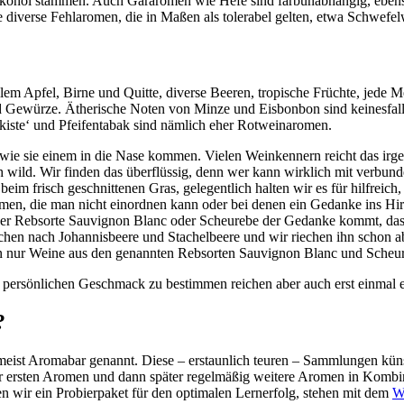
kohol stammen. Auch Gäraromen wie Hefe sind farbunabhängig, ebenso
 diverse Fehlaromen, die in Maßen als tolerabel gelten, etwa Schwefe
llem Apfel, Birne und Quitte, diverse Beeren, tropische Früchte, je
d Gewürze. Ätherische Noten von Minze und Eisbonbon sind keinesfalls
enkiste‘ und Pfeifentabak sind nämlich eher Rotweinaromen.
 wie sie einem in die Nase kommen. Vielen Weinkennern reicht das ir
sich wild. Wir finden das überflüssig, denn wer kann wirklich mit ver
eim frisch geschnittenen Gras, gelegentlich halten wir es für hilfrei
men, die man nicht einordnen kann oder bei denen ein Gedanke ins Hirn
er Rebsorte Sauvignon Blanc oder Scheurebe der Gedanke kommt, dass r
en nach Johannisbeere und Stachelbeere und wir riechen ihn schon ab
n nur Weine aus den genannten Rebsorten Sauvignon Blanc und Scheur
persönlichen Geschmack zu bestimmen reichen aber auch erst einmal 
?
ist Aromabar genannt. Diese – erstaunlich teuren – Sammlungen künst
 ersten Aromen und dann später regelmäßig weitere Aromen in Kombin
en wir ein Probierpaket für den optimalen Lernerfolg, stehen mit dem
W