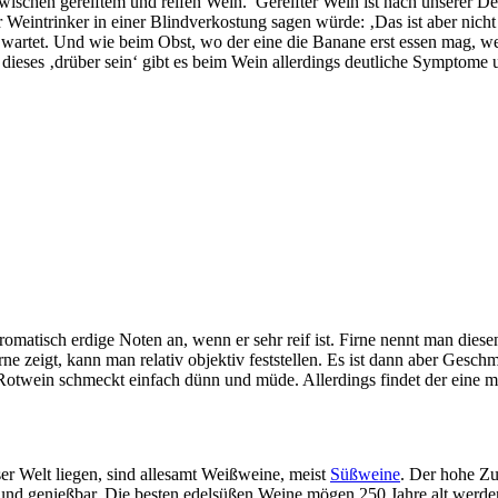
zwischen gereiftem und reifen Wein. Gereifter Wein ist nach unserer D
 Weintrinker in einer Blindverkostung sagen würde: ‚Das ist aber nicht d
r wartet. Und wie beim Obst, wo der eine die Banane erst essen mag, we
dieses ‚drüber sein‘ gibt es beim Wein allerdings deutliche Symptome 
omatisch erdige Noten an, wenn er sehr reif ist. Firne nennt man di
 zeigt, kann man relativ objektiv feststellen. Es ist dann aber Geschma
r Rotwein schmeckt einfach dünn und müde. Allerdings findet der eine 
er Welt liegen, sind allesamt Weißweine, meist
Süßweine
. Der hohe Zu
und genießbar. Die besten edelsüßen Weine mögen 250 Jahre alt werden 