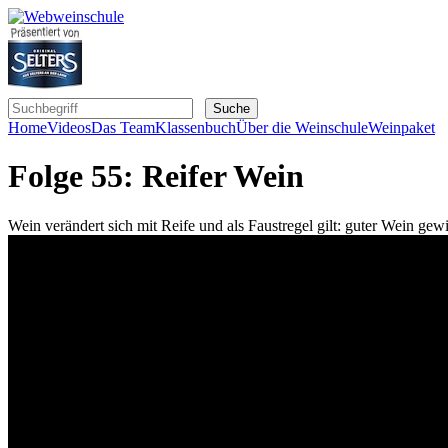
Home
Videos
Das Team
Klassenbuch
Über die Weinschule
Weinpaket
Folge 55: Reifer Wein
Wein verändert sich mit Reife und als Faustregel gilt: guter Wein gewi