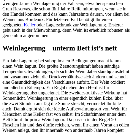
wenigen Jahren Weinlagerung der Fall sein, etwa bei spanischen
Gran Reservas, die schon fünf Jahre Reife mitbringen, wenn sie in
den Handel kommen und das kann Jahrzehnte dauern, vor allem bei
Weinen aus Bordeaux. Für letzteren Fall benötigt Ihr einen
geeigneten
Keller
oder Lagerschrank zur Weinlagerung. Ersterer
geht auch in der Mietwohnung, denn Wein ist erheblich robuster, als
gemeinhin angenommen.
Weinlagerung – unterm Bett ist’s nett
Ein Jahr Lagerung bei suboptimalen Bedingungen macht kaum
einen Wein kaputt. Die größte Zerstörungskraft haben ständige
Temperaturschwankungen, da sich der Wein dabei ständig ausdehnt
und zusammenzieht, die Druckverhältnisse sich ändern und schnell
eine Gasundichtigkeit des Verschlusses auftritt. Der Wein oxidiert
und altert im Eiltempo. Ein Regal neben dem Herd ist für
Weinlagerung also ungeeignet. Die zweitdestruktivste Wirkung hat
Sonnenlicht. Weinlagerung in einer eigentlich kühlen Ecke, über
die zwei Stunden am Tag die Sonne streicht, vermeidet Ihr bitte
auch. Damit ergibt sich der ideale Aufbewahrungsort von Wein für
Menschen ohne Keller fast von selbst: Im Schafzimmer unter dem
Bett könnt Ihr prima Wein lagern. Da passen in der Regel 50
Flaschen hin und das dürfte reichen, wenn Ihr einen Vorrat an edlen
Weinen anlegt, den Ihr innerhalb von anderthalb Jahren komplett