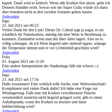
kaputt. Dann wird es kritisch. Wenn alle Korken fest sitzen, gebe ich
Deinem Händler recht. Sowas wie die Super Gulia würde ich dann
aber trotzdem nicht in den zweiten Sommer gehen lassen.
Antworten
Ingo
25. Juli 2021 um 00:23
Vielen Dank für den Link! Dieser Dr. Cabral sagt ja sogar, es sei
schädlich für Naturkorken, ständig mit dem Wein in Berührung zu
kommen. Zumindest wenn man ihn über Jahre lagert. Also ist es
völlig schnuppe, ob ich Wein liegend oder stehend lagere, solange
die Temperatur stimmt und er vor Lichteinfall geschützt wird?
Antworten
Felix
03. August 2021 um 11:26
Eine andere Interpretation der Studienlage fällt mir schwer ;-)
Antworten
Ingo
23. Juli 2021 um 17:54
Hallo zusammen! Eine wirklich tolle Sache, eure Webweinschule!
Kompliment und vielen Dank dafür! Ich hätte eine Frage zur
Weinlagerung. Falls eine mit Korken verschlossene Flasche
versehentlich zunächst nicht liegend gelagert wird, gibt es einen
Anhaltspunkt, wann der Korken zu trocken und dann
luftdurchlässig wird?
Antworten