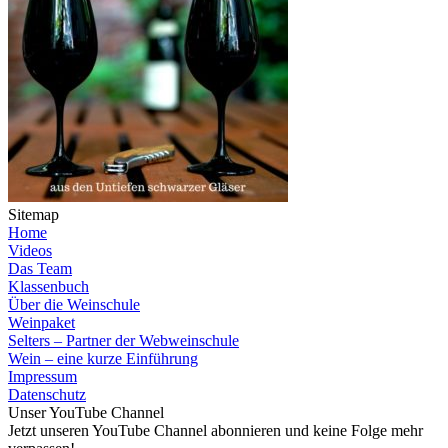
Sitemap
Home
Videos
Das Team
Klassenbuch
Über die Weinschule
Weinpaket
Selters – Partner der Webweinschule
Wein – eine kurze Einführung
Impressum
Datenschutz
Unser YouTube Channel
Jetzt unseren YouTube Channel abonnieren und keine Folge mehr