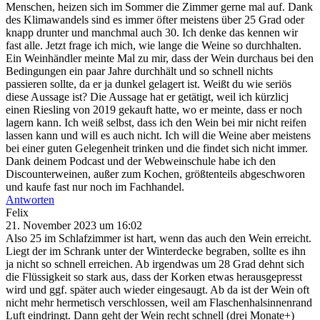
Menschen, heizen sich im Sommer die Zimmer gerne mal auf. Dank
des Klimawandels sind es immer öfter meistens über 25 Grad oder
knapp drunter und manchmal auch 30. Ich denke das kennen wir
fast alle. Jetzt frage ich mich, wie lange die Weine so durchhalten.
Ein Weinhändler meinte Mal zu mir, dass der Wein durchaus bei den
Bedingungen ein paar Jahre durchhält und so schnell nichts
passieren sollte, da er ja dunkel gelagert ist. Weißt du wie seriös
diese Aussage ist? Die Aussage hat er getätigt, weil ich kürzlicj
einen Riesling von 2019 gekauft hatte, wo er meinte, dass er noch
lagern kann. Ich weiß selbst, dass ich den Wein bei mir nicht reifen
lassen kann und will es auch nicht. Ich will die Weine aber meistens
bei einer guten Gelegenheit trinken und die findet sich nicht immer.
Dank deinem Podcast und der Webweinschule habe ich den
Discounterweinen, außer zum Kochen, größtenteils abgeschworen
und kaufe fast nur noch im Fachhandel.
Antworten
Felix
21. November 2023 um 16:02
Also 25 im Schlafzimmer ist hart, wenn das auch den Wein erreicht.
Liegt der im Schrank unter der Winterdecke begraben, sollte es ihn
ja nicht so schnell erreichen. Ab irgendwas um 28 Grad dehnt sich
die Flüssigkeit so stark aus, dass der Korken etwas herausgepresst
wird und ggf. später auch wieder eingesaugt. Ab da ist der Wein oft
nicht mehr hermetisch verschlossen, weil am Flaschenhalsinnenrand
Luft eindringt. Dann geht der Wein recht schnell (drei Monate+)