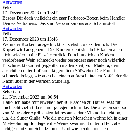
Antworten
Felix
17. Dezember 2023 um 13:47
Besorg Dir doch vielleicht ein paar Perbacco-Boxen beim Händler
Deines Vertrauens. Das sind Versandkartons aus Schaumstoff.
Antworten
Felix
17. Dezember 2023 um 13:46
Wenn der Korken rausgedrückt ist, siehst Du das deutlich. Die
Kapsel wird ausgebeult. Der Korken zieht sich bei Erkalten auch
nicht wieder in die Flasche zurück. Durch undichten Korken
verdorbener Wein schmeckt weder besonders sauer noch widerlich.
Er schmeckt oxidiert (eigentlich madeirisiert, von Madeira, dem
absichtlich unter Luftkontakt gereiftem Süßwein). Die Frucht
schmeckt belegt, wie auch bei einem aufgeschnittenen Apfel, der die
Nacht über in der warmen Stube lag.
Antworten
Sebastian
21. November 2023 um 00:54
Hallo, ich habe mittlerweile über 40 Flaschen zu Hause, was für
mich echt viel ist da ich nur gelegentlich trinke. Die ältesten sind so
von März oder April letzten Jahres aus deiner Vipino Kollektion,
u.a. die Super Giulia. Wie die meisten Menschen wohne ich in einer
Mietwohnung. Ich lagere die Weine zwar nicht unterm Bett, aber
lichtgeschützt im Schlafzimmer. Und wie bei den meisten