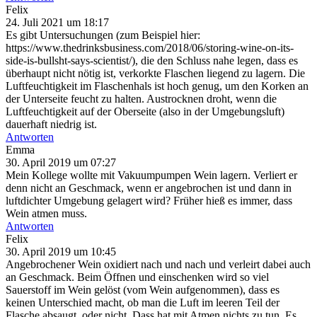
Felix
24. Juli 2021 um 18:17
Es gibt Untersuchungen (zum Beispiel hier:
https://www.thedrinksbusiness.com/2018/06/storing-wine-on-its-
side-is-bullsht-says-scientist/), die den Schluss nahe legen, dass es
überhaupt nicht nötig ist, verkorkte Flaschen liegend zu lagern. Die
Luftfeuchtigkeit im Flaschenhals ist hoch genug, um den Korken an
der Unterseite feucht zu halten. Austrocknen droht, wenn die
Luftfeuchtigkeit auf der Oberseite (also in der Umgebungsluft)
dauerhaft niedrig ist.
Antworten
Emma
30. April 2019 um 07:27
Mein Kollege wollte mit Vakuumpumpen Wein lagern. Verliert er
denn nicht an Geschmack, wenn er angebrochen ist und dann in
luftdichter Umgebung gelagert wird? Früher hieß es immer, dass
Wein atmen muss.
Antworten
Felix
30. April 2019 um 10:45
Angebrochener Wein oxidiert nach und nach und verleirt dabei auch
an Geschmack. Beim Öffnen und einschenken wird so viel
Sauerstoff im Wein gelöst (vom Wein aufgenommen), dass es
keinen Unterschied macht, ob man die Luft im leeren Teil der
Flasche absaugt, oder nicht. Dass hat mit Atmen nichts zu tun. Es