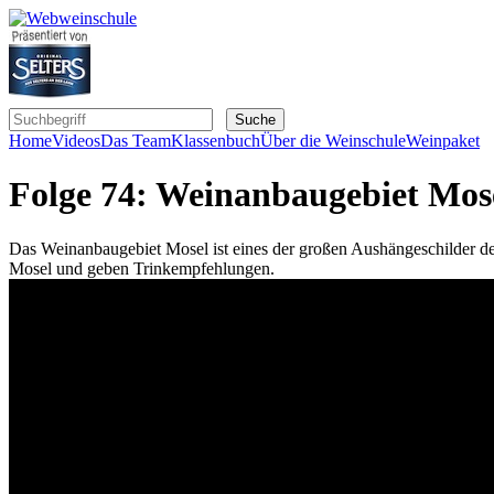
Home
Videos
Das Team
Klassenbuch
Über die Weinschule
Weinpaket
Folge 74: Weinanbaugebiet Mos
Das Weinanbaugebiet Mosel ist eines der großen Aushängeschilder des 
Mosel und geben Trinkempfehlungen.