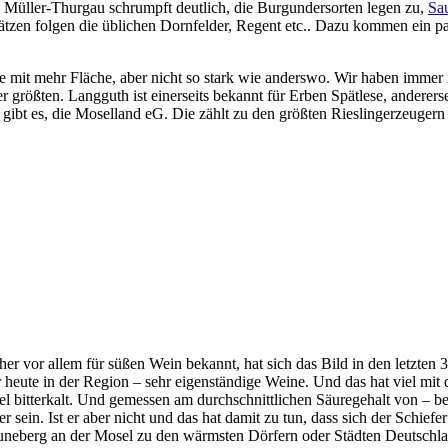
: Müller-Thurgau schrumpft deutlich, die Burgundersorten legen zu,
Sa
ätzen folgen die üblichen Dornfelder, Regent etc.. Dazu kommen ein p
 mit mehr Fläche, aber nicht so stark wie anderswo. Wir haben immer 
er größten. Langguth ist einerseits bekannt für Erben Spätlese, anderer
gibt es, die Moselland eG. Die zählt zu den größten Rieslingerzeugern
er vor allem für süßen Wein bekannt, hat sich das Bild in den letzten 
 heute in der Region – sehr eigenständige Weine. Und das hat viel mit 
l bitterkalt. Und gemessen am durchschnittlichen Säuregehalt von – be
 sein. Ist er aber nicht und das hat damit zu tun, dass sich der Schief
neberg an der Mosel zu den wärmsten Dörfern oder Städten Deutschla