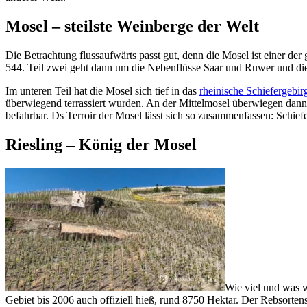
Mosel – steilste Weinberge der Welt
Die Betrachtung flussaufwärts passt gut, denn die Mosel ist einer de
544. Teil zwei geht dann um die Nebenflüsse Saar und Ruwer und die
Im unteren Teil hat die Mosel sich tief in das
rheinische Schiefergebir
überwiegend terrassiert wurden. An der Mittelmosel überwiegen dann k
befahrbar. Ds Terroir der Mosel lässt sich so zusammenfassen: Schief
Riesling – König der Mosel
Wie viel und was w
Gebiet bis 2006 auch offiziell hieß, rund 8750 Hektar. Der Rebsorte