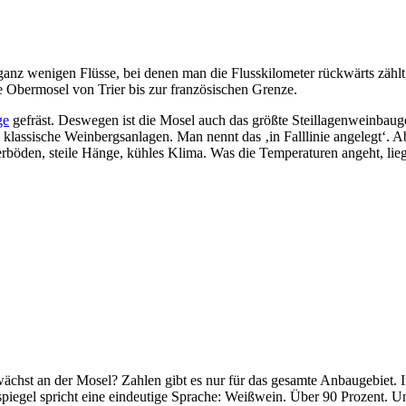
r ganz wenigen Flüsse, bei denen man die Flusskilometer rückwärts zähl
 Obermosel von Trier bis zur französischen Grenze.
ge
gefräst. Deswegen ist die Mosel auch das größte Steillagenweinbaugeb
lassische Weinbergsanlagen. Man nennt das ‚in Falllinie angelegt‘. Abe
erböden, steile Hänge, kühles Klima. Was die Temperaturen angeht, lie
ächst an der Mosel? Zahlen gibt es nur für das gesamte Anbaugebiet. 
nspiegel spricht eine eindeutige Sprache: Weißwein. Über 90 Prozent. 