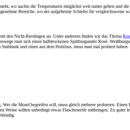
t, wo nachts die Temperaturen möglichst weit runter gehen und die son
angenehme Bereiche, wo der aufgeheizte Schiefer für vergleichsweise 
r mit den Nicht-Rieslingen an. Unter anderem finden wir das Thema
Ros
o besorge man sich einen halbtrockenen Spätburgunder Rosé. Weißburgun
m Stahltank und einen aus dem Holzfass, muss man mal probiert haben.
. Wer die Mosel begreifen will, muss gleich mehrere probieren. Einen 
en Weine sollten unbedingt etwas Flaschenreife mitbringen. Zu guter le
ebendig.