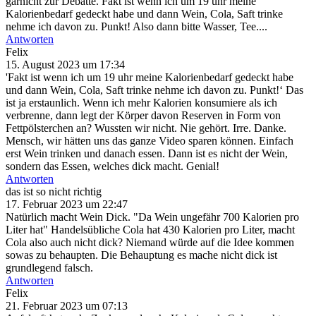
garnicht zur Debatte. Fakt ist wenn ich um 19 uhr meine
Kalorienbedarf gedeckt habe und dann Wein, Cola, Saft trinke
nehme ich davon zu. Punkt! Also dann bitte Wasser, Tee....
Antworten
Felix
15. August 2023 um 17:34
'Fakt ist wenn ich um 19 uhr meine Kalorienbedarf gedeckt habe
und dann Wein, Cola, Saft trinke nehme ich davon zu. Punkt!‘ Das
ist ja erstaunlich. Wenn ich mehr Kalorien konsumiere als ich
verbrenne, dann legt der Körper davon Reserven in Form von
Fettpölsterchen an? Wussten wir nicht. Nie gehört. Irre. Danke.
Mensch, wir hätten uns das ganze Video sparen können. Einfach
erst Wein trinken und danach essen. Dann ist es nicht der Wein,
sondern das Essen, welches dick macht. Genial!
Antworten
das ist so nicht richtig
17. Februar 2023 um 22:47
Natürlich macht Wein Dick. "Da Wein ungefähr 700 Kalorien pro
Liter hat" Handelsübliche Cola hat 430 Kalorien pro Liter, macht
Cola also auch nicht dick? Niemand würde auf die Idee kommen
sowas zu behaupten. Die Behauptung es mache nicht dick ist
grundlegend falsch.
Antworten
Felix
21. Februar 2023 um 07:13