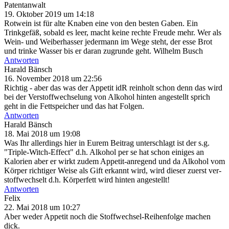
Patentanwalt
19. Oktober 2019 um 14:18
Rotwein ist für alte Knaben eine von den besten Gaben. Ein
Trinkgefäß, sobald es leer, macht keine rechte Freude mehr. Wer als
Wein- und Weiberhasser jedermann im Wege steht, der esse Brot
und trinke Wasser bis er daran zugrunde geht. Wilhelm Busch
Antworten
Harald Bänsch
16. November 2018 um 22:56
Richtig - aber das was der Appetit idR reinholt schon denn das wird
bei der Verstoffwechselung von Alkohol hinten angestellt sprich
geht in die Fettspeicher und das hat Folgen.
Antworten
Harald Bänsch
18. Mai 2018 um 19:08
Was Ihr allerdings hier in Eurem Beitrag unterschlagt ist der s.g.
"Triple-Witch-Effect" d.h. Alkohol per se hat schon einiges an
Kalorien aber er wirkt zudem Appetit-anregend und da Alkohol vom
Körper richtiger Weise als Gift erkannt wird, wird dieser zuerst ver-
stoffwechselt d.h. Körperfett wird hinten angestellt!
Antworten
Felix
22. Mai 2018 um 10:27
Aber weder Appetit noch die Stoffwechsel-Reihenfolge machen
dick.