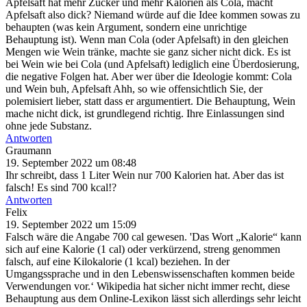
Apfelsaft hat mehr Zucker und mehr Kalorien als Cola, macht
Apfelsaft also dick? Niemand würde auf die Idee kommen sowas zu
behaupten (was kein Argument, sondern eine unrichtige
Behauptung ist). Wenn man Cola (oder Apfelsaft) in den gleichen
Mengen wie Wein tränke, machte sie ganz sicher nicht dick. Es ist
bei Wein wie bei Cola (und Apfelsaft) lediglich eine Überdosierung,
die negative Folgen hat. Aber wer über die Ideologie kommt: Cola
und Wein buh, Apfelsaft Ahh, so wie offensichtlich Sie, der
polemisiert lieber, statt dass er argumentiert. Die Behauptung, Wein
mache nicht dick, ist grundlegend richtig. Ihre Einlassungen sind
ohne jede Substanz.
Antworten
Graumann
19. September 2022 um 08:48
Ihr schreibt, dass 1 Liter Wein nur 700 Kalorien hat. Aber das ist
falsch! Es sind 700 kcal!?
Antworten
Felix
19. September 2022 um 15:09
Falsch wäre die Angabe 700 cal gewesen. 'Das Wort „Kalorie“ kann
sich auf eine Kalorie (1 cal) oder verkürzend, streng genommen
falsch, auf eine Kilokalorie (1 kcal) beziehen. In der
Umgangssprache und in den Lebenswissenschaften kommen beide
Verwendungen vor.‘ Wikipedia hat sicher nicht immer recht, diese
Behauptung aus dem Online-Lexikon lässt sich allerdings sehr leicht