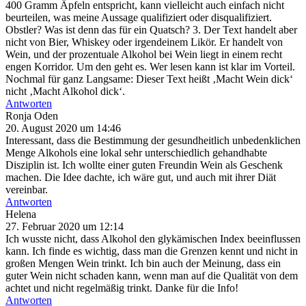
400 Gramm Äpfeln entspricht, kann vielleicht auch einfach nicht
beurteilen, was meine Aussage qualifiziert oder disqualifiziert.
Obstler? Was ist denn das für ein Quatsch? 3. Der Text handelt aber
nicht von Bier, Whiskey oder irgendeinem Likör. Er handelt von
Wein, und der prozentuale Alkohol bei Wein liegt in einem recht
engen Korridor. Um den geht es. Wer lesen kann ist klar im Vorteil.
Nochmal für ganz Langsame: Dieser Text heißt ‚Macht Wein dick‘
nicht ‚Macht Alkohol dick‘.
Antworten
Ronja Oden
20. August 2020 um 14:46
Interessant, dass die Bestimmung der gesundheitlich unbedenklichen
Menge Alkohols eine lokal sehr unterschiedlich gehandhabte
Disziplin ist. Ich wollte einer guten Freundin Wein als Geschenk
machen. Die Idee dachte, ich wäre gut, und auch mit ihrer Diät
vereinbar.
Antworten
Helena
27. Februar 2020 um 12:14
Ich wusste nicht, dass Alkohol den glykämischen Index beeinflussen
kann. Ich finde es wichtig, dass man die Grenzen kennt und nicht in
großen Mengen Wein trinkt. Ich bin auch der Meinung, dass ein
guter Wein nicht schaden kann, wenn man auf die Qualität von dem
achtet und nicht regelmäßig trinkt. Danke für die Info!
Antworten