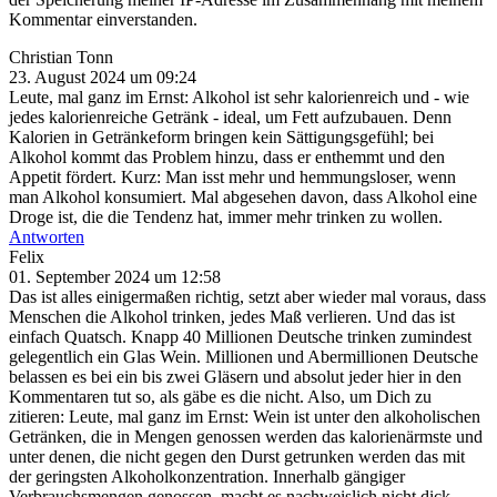
Kommentar einverstanden.
Christian Tonn
23. August 2024 um 09:24
Leute, mal ganz im Ernst: Alkohol ist sehr kalorienreich und - wie
jedes kalorienreiche Getränk - ideal, um Fett aufzubauen. Denn
Kalorien in Getränkeform bringen kein Sättigungsgefühl; bei
Alkohol kommt das Problem hinzu, dass er enthemmt und den
Appetit fördert. Kurz: Man isst mehr und hemmungsloser, wenn
man Alkohol konsumiert. Mal abgesehen davon, dass Alkohol eine
Droge ist, die die Tendenz hat, immer mehr trinken zu wollen.
Antworten
Felix
01. September 2024 um 12:58
Das ist alles einigermaßen richtig, setzt aber wieder mal voraus, dass
Menschen die Alkohol trinken, jedes Maß verlieren. Und das ist
einfach Quatsch. Knapp 40 Millionen Deutsche trinken zumindest
gelegentlich ein Glas Wein. Millionen und Abermillionen Deutsche
belassen es bei ein bis zwei Gläsern und absolut jeder hier in den
Kommentaren tut so, als gäbe es die nicht. Also, um Dich zu
zitieren: Leute, mal ganz im Ernst: Wein ist unter den alkoholischen
Getränken, die in Mengen genossen werden das kalorienärmste und
unter denen, die nicht gegen den Durst getrunken werden das mit
der geringsten Alkoholkonzentration. Innerhalb gängiger
Verbrauchsmengen genossen, macht es nachweislich nicht dick,