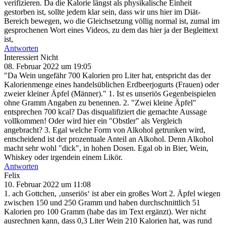
verifizieren. Da die Kalorie längst als physikalische Einheit
gestorben ist, sollte jedem klar sein, dass wir uns hier im Diät-
Bereich bewegen, wo die Gleichsetzung völlig normal ist, zumal im
gesprochenen Wort eines Videos, zu dem das hier ja der Begleittext
ist,
Antworten
Interessiert Nicht
08. Februar 2022 um 19:05
"Da Wein ungefähr 700 Kalorien pro Liter hat, entspricht das der
Kalorienmenge eines handelsüblichen Erdbeerjogurts (Frauen) oder
zweier kleiner Äpfel (Männer)." 1. Ist es unseriös Gegenbeispielen
ohne Gramm Angaben zu benennen. 2. "Zwei kleine Äpfel"
entsprechen 700 kcal? Das disqualifiziert die gemachte Aussage
vollkommen! Oder wird hier ein "Obstler" als Vergleich
angebracht? 3. Egal welche Form von Alkohol getrunken wird,
entscheidend ist der prozentuale Anteil an Alkohol. Denn Alkohol
macht sehr wohl "dick", in hohen Dosen. Egal ob in Bier, Wein,
Whiskey oder irgendein einem Likör.
Antworten
Felix
10. Februar 2022 um 11:08
1. ach Gottchen, ‚unseriös‘ ist aber ein großes Wort 2. Äpfel wiegen
zwischen 150 und 250 Gramm und haben durchschnittlich 51
Kalorien pro 100 Gramm (habe das im Text ergänzt). Wer nicht
ausrechnen kann, dass 0,3 Liter Wein 210 Kalorien hat, was rund