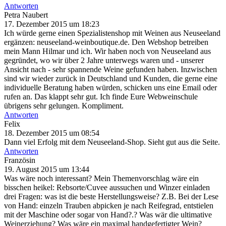
Antworten
Petra Naubert
17. Dezember 2015 um 18:23
Ich würde gerne einen Spezialistenshop mit Weinen aus Neuseeland
ergänzen: neuseeland-weinboutique.de. Den Webshop betreiben
mein Mann Hilmar und ich. Wir haben noch von Neuseeland aus
gegründet, wo wir über 2 Jahre unterwegs waren und - unserer
Ansicht nach - sehr spannende Weine gefunden haben. Inzwischen
sind wir wieder zurück in Deutschland und Kunden, die gerne eine
individuelle Beratung haben würden, schicken uns eine Email oder
rufen an. Das klappt sehr gut. Ich finde Eure Webweinschule
übrigens sehr gelungen. Kompliment.
Antworten
Felix
18. Dezember 2015 um 08:54
Dann viel Erfolg mit dem Neuseeland-Shop. Sieht gut aus die Seite.
Antworten
Französin
19. August 2015 um 13:44
Was wäre noch interessant? Mein Themenvorschlag wäre ein
bisschen heikel: Rebsorte/Cuvee aussuchen und Winzer einladen
drei Fragen: was ist die beste Herstellungsweise? Z.B. Bei der Lese
von Hand: einzeln Trauben abpicken je nach Reifegrad, entstielen
mit der Maschine oder sogar von Hand?.? Was wär die ultimative
Weinerziehung? Was wäre ein maximal handgefertigter Wein?