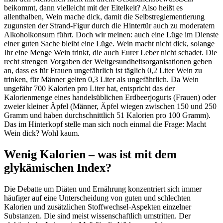
beikommt, dann vielleicht mit der Eitelkeit? Also heißt es
allenthalben, Wein mache dick, damit die Selbstreglementierung
zugunsten der Strand-Figur durch die Hintertür auch zu moderatem
Alkoholkonsum führt. Doch wir meinen: auch eine Lüge im Dienste
einer guten Sache bleibt eine Lüge. Wein macht nicht dick, solange
Ihr eine Menge Wein trinkt, die auch Eurer Leber nicht schadet. Die
recht strengen Vorgaben der Weltgesundheitsorganisationen geben
an, dass es für Frauen ungefährlich ist täglich 0,2 Liter Wein zu
trinken, für Männer gelten 0,3 Liter als ungefährlich. Da Wein
ungefähr 700 Kalorien pro Liter hat, entspricht das der
Kalorienmenge eines handelsüblichen Erdbeerjogurts (Frauen) oder
zweier kleiner Äpfel (Männer, Äpfel wiegen zwischen 150 und 250
Gramm und haben durchschnittlich 51 Kalorien pro 100 Gramm).
Das im Hinterkopf stelle man sich noch einmal die Frage: Macht
Wein dick? Wohl kaum.
Wenig Kalorien – was ist mit dem
glykämischen Index?
Die Debatte um Diäten und Ernährung konzentriert sich immer
häufiger auf eine Unterscheidung von guten und schlechten
Kalorien und zusätzlichen Stoffwechsel-Aspekten einzelner
Substanzen. Die sind meist wissenschaftlich umstritten. Der