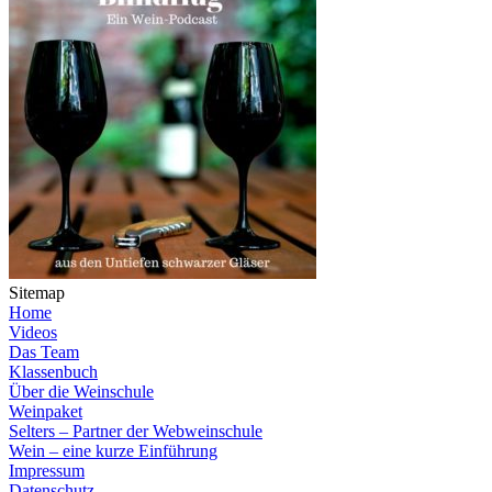
Sitemap
Home
Videos
Das Team
Klassenbuch
Über die Weinschule
Weinpaket
Selters – Partner der Webweinschule
Wein – eine kurze Einführung
Impressum
Datenschutz