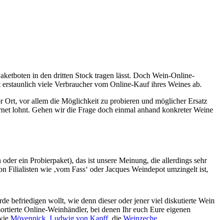
ketboten in den dritten Stock tragen lässt. Doch Wein-Online-
 erstaunlich viele Verbraucher vom Online-Kauf ihres Weines ab.
r Ort, vor allem die Möglichkeit zu probieren und möglicher Ersatz
ernet lohnt. Gehen wir die Frage doch einmal anhand konkreter Weine
er ein Probierpaket), das ist unsere Meinung, die allerdings sehr
on Filialisten wie ‚vom Fass‘ oder Jacques Weindepot umzingelt ist,
e befriedigen wollt, wie denn dieser oder jener viel diskutierte Wein
sortierte Online-Weinhändler, bei denen Ihr euch Eure eigenen
 wie
Mövenpick
,
Ludwig von Kapff
,
die
Weinzeche