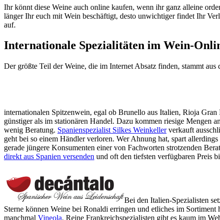
Ihr könnt diese Weine auch online kaufen, wenn ihr ganz alleine ordent
länger Ihr euch mit Wein beschäftigt, desto unwichtiger findet Ihr Ve
auf.
Internationale Spezialitäten im Wein-Onl
Der größte Teil der Weine, die im Internet Absatz finden, stammt au
internationalen Spitzenwein, egal ob Brunello aus Italien, Rioja Gra
günstiger als im stationären Handel. Dazu kommen riesige Mengen an 
wenig Beratung.
Spanienspezialist Silkes Weinkeller
verkauft ausschl
geht bei so einem Händler verloren. Wer Ahnung hat, spart allerdings 
gerade jüngere Konsumenten einer von Fachworten strotzenden Beratun
direkt aus Spanien versenden
und oft den tiefsten verfügbaren Preis b
Bei den Italien-Spezialisten se
Sterne können Weine bei Ronaldi erringen und etliches im Sortiment hat
manchmal
Vineola
. Reine Frankreichspezialisten gibt es kaum im We