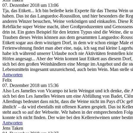
07. Dezember 2018 um 13:06
Tja, das Etikett... Ich bin beileibe kein Experte für das Thema Wein
haben. Das ist das Languedoc-Roussillon, und hier besonders die Reg
anderen Winzer besuchen, Weine verköstigen und einkaufen. Diese Reg
Rebfläche super Weine macht, über Großproduzenten und Genossensch
drin ist. Ein gutes Beispiel für den letzten Typus sind die Weine, di
Trauben dieses Weins können aus dem gesammten Languedoc-Roussill
Etikett sogar aus dem winzigen Dorf, in dem wir schon einige Male 
Ferienwohnung findet man aber eine, naja, ich sag mal kleine Lagerha
habe ich während unserer Urlaube noch nie Aktivitäten feststellen kö
Höfen angesagt... Aber der Wein kommt laut Etikett aus diesem Dorf,
sich bei den großen Weinhändlern eine Menge im Angebot und die ste
Lebensmitteln insgesamt unzureichend, auch beim Wein. Man stelle s
Antworten
Felix
07. Dezember 2018 um 15:36
Also Les Jamelles von Vicampo ist kein Weingut und ich denke, die 
sich bei den Les Jamelles Weinen um eine Abfüllung von Badet, Clém
Allerdings bedeutet dass nicht, dass die Weine nicht im Pays d'Oc gefü
ähnlich' – da wird ebenfalls mit offenen Karten gespielt. Das ist Kel
steht auch so auf der Webseite. Wir haben in der entsprechenden Fo
konnte ich nicht finden. Der wäre bei den Kellereiweinen unter besti
Antworten
Jens Taken