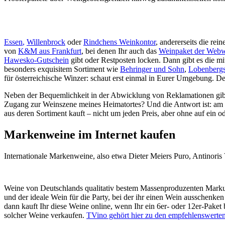
Essen
,
Willenbrock
oder
Rindchens Weinkontor
, andererseits die rei
von
K&M aus Frankfurt
, bei denen Ihr auch das
Weinpaket der Webwe
Hawesko-Gutschein
gibt oder Restposten locken. Dann gibt es die mi
besonders exquisitem Sortiment wie
Behringer und Sohn
,
Lobenbergs
für österreichische Winzer: schaut erst einmal in Eurer Umgebung. D
Neben der Bequemlichkeit in der Abwicklung von Reklamationen gibt 
Zugang zur Weinszene meines Heimatortes? Und die Antwort ist: am e
aus deren Sortiment kauft – nicht um jeden Preis, aber ohne auf ein o
Markenweine im Internet kaufen
Internationale Markenweine, also etwa Dieter Meiers Puro, Antinoris
Weine von Deutschlands qualitativ bestem Massenproduzenten Markus S
und der ideale Wein für die Party, bei der ihr einen Wein ausschenke
dann kauft Ihr diese Weine online, wenn Ihr ein 6er- oder 12er-Pake
solcher Weine verkaufen.
TVino gehört hier zu den empfehlenswerte