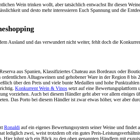
lichen Wein trinken wollt, aber tatsächlich entwachst Ihr diesen Weinen 
rlässlichkeit und desto mehr interessieren Euch Spannung und die Entde
ineshopping
s dem Ausland und das verwundert nicht weiter, fehlt doch die Konkurre
n Reserva aus Spanien, Klassifiziertes Chateau aus Bordeaux oder Bouti
ordentlichen Alltagsweinen und gehobener Ware in der Region 8 bis 20
ießlich über den Preis und viele bunte Medaillen und hohe Punktzahle
richtig.
Konkurrent Wein & Vinos
setzt auf eine Bewertungsplattform
g vorziehen. Auch bei diesem Händler geht aber vor allem einiges übe
ieten. Das Porto bei diesem Händler ist zwar etwas höher, wer aber dur
tzt
Ronaldi
auf ein eigenes Bewertungssystem seiner Weine und findet als
 lediglich zwei, weist trotzdem oft ein gutes Preis-Leistungsverhältnis a
b. Hier lohnt sich ein Blick zu den oben genannten Händlern mit exqui