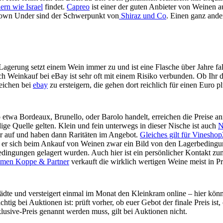
ern wie Israel
findet.
Capreo
ist einer der guten Anbieter von Weinen a
own Under sind der Schwerpunkt von
Shiraz und Co
. Einen ganz ande
agerung setzt einem Wein immer zu und ist eine Flasche über Jahre fal
ch Weinkauf bei eBay ist sehr oft mit einem Risiko verbunden. Ob Ihr di
leichen bei
ebay
zu ersteigern, die gehen dort reichlich für einen Euro p
so etwa Bordeaux, Brunello, oder Barolo handelt, erreichen die Preise 
dige Quelle gelten. Klein und fein unterwegs in dieser Nische ist auch
N
er auf und haben dann Raritäten im Angebot.
Gleiches gilt für Vinesho
ass er sich beim Ankauf von Weinen zwar ein Bild von den Lagerbedingu
dingungen gelagert wurden. Auch hier ist ein persönlicher Kontakt zum
ehmen Koppe & Partner
verkauft die wirklich wertigen Weine meist in P
ädte und versteigert einmal im Monat den Kleinkram online – hier kö
ichtig bei Auktionen ist: prüft vorher, ob euer Gebot der finale Preis
lusive-Preis genannt werden muss, gilt bei Auktionen nicht.