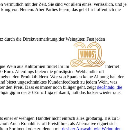
vermutlich mit der Zeit. Sie sind vor allem eines: verlässlich, und je
ckung von Neuem. Aber Parties feiern, das gebt Ihr hoffentlich nie
nz durch die Direktvermarktung der Weingüter. Fast jeden
que Wein aus Kalifornien findet Ihr im
Internet
 Euro. Allerdings bieten die günstigsten Webhändler oft
n neben den Produktbildern. Wer von Spanien keine Ahnung hat, der
 und bietet ungeschminktes Kundenfeedback zu jedem Wein, was
r den Preis. Dass es immer noch billiger geht, zeigt
decántalo, die
chgängig in der 20-Euro-Liga einkauft, holt das locker wieder raus.
 einer er wenigen Händler nicht einfach alles großartig. Bis zu 5
uf. Auch Ronaldi ist oft Preisführer, als Alternative eignet sich
sitem Sortiment oder zu denen mit
riesiger Auswahl wie Weinunion