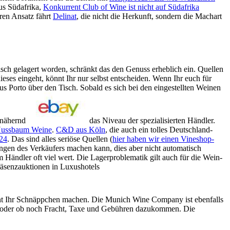
us Südafrika,
Konkurrent Club of Wine ist nicht auf Südafrika
ren Ansatz fährt
Delinat
, die nicht die Herkunft, sondern die Machart
sch gelagert worden, schränkt das den Genuss erheblich ein. Quellen
eses eingeht, könnt Ihr nur selbst entscheiden. Wenn Ihr euch für
lus Porto über den Tisch. Sobald es sich bei den eingestellten Weinen
annähernd
das Niveau der spezialisierten Händler.
ussbaum Weine
.
C&D aus Köln
, die auch ein tolles Deutschland-
p24
. Das sind alles seriöse Quellen (
hier haben wir einen Vineshop-
ngen des Verkäufers machen kann, dies aber nicht automatisch
 Händler oft viel wert. Die Lagerproblematik gilt auch für die Wein-
räsenzauktionen in Luxushotels
nnt Ihr Schnäppchen machen. Die Munich Wine Company ist ebenfalls
 ist, oder ob noch Fracht, Taxe und Gebühren dazukommen. Die