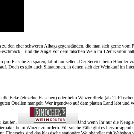
 zu den eher schweren Alltagsgegenständen, die man sich gerne vom Pa
 Geschmack – und die Angst vor dem falschen Wein im 12er-Karton hält
o pro Flasche zu sparen, lohnt nur selten. Der Service beim Händler vo
auf. Doch es gibt auch Situationen, in denen sich der Weinkauf im Int
ie Ecke (einzelne Flaschen) oder beim Winzer direkt (ab 12 Flaschen od
 an guten Quellen mangelt. Wer irgendwo auf dem platten Land lebt und v
zu kaufen.
Und wenn Ihr nur die Neugierd
bierpaket beim Winzer zu ordern. Für solche Fälle gibt es hervorragend 
. Einerseits sind das klassische stationäre Weinhändler mit Webshop