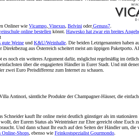
nen Onliner wie
Vicampo
,
Vinexus
,
Belvini
oder
Genuss7
.
inschule online bestellen
könnt.
Hawesko hat zwar ein breites Angeb
t
 gute Weine
und
K&U/Weinhalle
. Die beiden Letztgenannten haben au
er Direktbezug aus Österreich scheitert meist am üppigen Paketporto. 
es noch ein weiteres Argument dafür, möglichst regelmäßig im örtlich
infachsten über die engagierten Händler in Eurer Stadt. Und mit den
der zwei Euro Preisdifferenz zum Internet zu schauen.
 Villa Antinori, sämtliche Produkte der Champagner-Häuser, die einfa
chneider kauft Ihr online meist deutlich günstiger als im stationäre
n wollt, der Eurem Status als Weintrinker zur Ehre gereicht ohne Euch z
t braucht. Und dann schaut Ihr euch auf den Seiten der Händler um, d
n Online-Shops
, ebenso wie
Feinkostspezialist Gourmondo
.