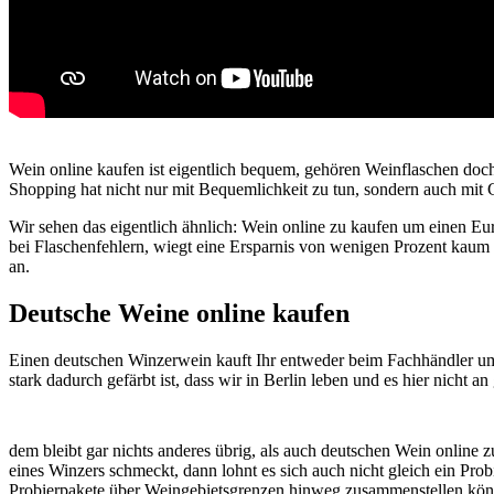
Wein online kaufen ist eigentlich bequem, gehören Weinflaschen doch
Shopping hat nicht nur mit Bequemlichkeit zu tun, sondern auch mit
Wir sehen das eigentlich ähnlich: Wein online zu kaufen um einen Eur
bei Flaschenfehlern, wiegt eine Ersparnis von wenigen Prozent kaum 
an.
Deutsche Weine online kaufen
Einen deutschen Winzerwein kauft Ihr entweder beim Fachhändler um d
stark dadurch gefärbt ist, dass wir in Berlin leben und es hier nicht
dem bleibt gar nichts anderes übrig, als auch deutschen Wein online 
eines Winzers schmeckt, dann lohnt es sich auch nicht gleich ein Pro
Probierpakete über Weingebietsgrenzen hinweg zusammenstellen könnt