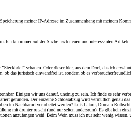
er Speicherung meiner IP-Adresse im Zusammenhang mit meinem Komme
em. Ich bin immer auf der Suche nach neuen und interessanten Artikeln 
er "Steckbrief" schauen. Oder dieser hier, aus dem Dorf, das ich erwähn
 ob das juristisch einwandfrei ist, sondern ob es verbraucherfreundlich
kennbar. Einigen wir uns darauf, uneinig zu sein. Ich finde es sehr ver
lariert gefunden. Der einzelne Schlossabzug wird vermutlich genau das
uben im Nachbarort verarbeitet werden? Luis Latour, Domain Rothschil
llung mit drunter rutscht (und nur selten andersrum). Es gibt kein einz
mationen anzufangen weiß. Beim Wein muss ich nur sehr wenig wissen, 