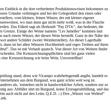
inen Einblick in die dort verbreiteten Produktionsweisen bekommen zu
unsere Urlaube verbringen und bei der Gelegenheit den einen oder
ellern, vom kleinen, feinen Winzer, der mit kleiner eigener
assenweinen, wo man dann gar nicht mehr weiß, was in der Flasche
werden. Das Etikett sagt als Herkunft "Pay D'Oc", das bedeutet, die
en Grenze. Einige der Weine namens "Les Jamelles" kommen laut
 nach einem Winzer, der diesen Wein herstellt. Ganz in der Nähe der
wei andere Schilder zweier Weinhersteller). An dieser Lagerhalle
, dann ist bei allen Winzern Hochbetrieb und reges Treiben auf ihren
ruf". Das ist mit Verlaub quatsch. Von dieser Art von Weinen findet
scheiden. Die Kennzeichnungspflichten sind bei ganz vielen
rn eine Kennzeichnung wie beim Wein. Unvorstellbar!
rprüfung stand, denn wie Vicampo wahrheitsgemäß angibt, handelt es
 Unternehmen aus dem Burgund, was ganz schön weit weg ist.
anderes als, 'entstehen nicht in handwerklicher Arbeit, sondern nur so
eutig aus: Abfüller sitzt im Burgund, keine Erzeugerabfüllung, und das
Wein auch nicht auf den Leim. Q.E.D. ;-) Den „Winzer von Weltruf“
Link.