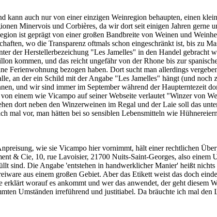
 und kann auch nur von einer einzigen Weinregion behaupten, einen kle
ionen Minervois und Corbières, da wir dort seit einigen Jahren gerne 
ion ist geprägt von einer großen Bandbreite von Weinen und Weinherst
aften, wo die Transparenz oftmals schon eingeschränkt ist, bis zu M
e unter der Herstellerbezeichung "Les Jamelles" in den Handel gebracht 
on kommen, und das reicht ungefähr von der Rhone bis zur spanisch
eine Ferienwohnung bezogen haben. Dort sucht man allerdings vergebens
lle, an der ein Schild mit der Angabe "Les Jamelles" hängt (und noch z
nnen, und wir sind immer im September während der Haupterntezeit dort
 von einem wie Vicampo auf seiner Webseite verlautet "Winzer von Welt
hen dort neben den Winzerweinen im Regal und der Laie soll das unter
ich mal vor, man hätten bei so sensiblen Lebensmitteln wie Hühnereie
Anpreisung, wie sie Vicampo hier vornimmt, hält einer rechtlichen Übe
ent & Cie, 10, rue Lavoisier, 21700 Nuits-Saint-Georges, also einem
llt sind. Die Angabe 'entstehen in handwerklicher Manier' heißt nichts 
lereiware aus einem großen Gebiet. Aber das Etikett weist das doch eind
lge erklärt worauf es ankommt und wer das anwendet, der geht diesem 
mmten Umständen irreführend und justitiabel. Da bräuchte ich mal den 