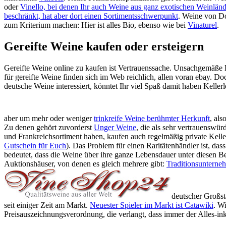
oder
Vinello, bei denen Ihr auch Weine aus ganz exotischen Weinländ
beschränkt, hat aber dort einen Sortimentsschwerpunkt
. Weine von D
zum Kriterium machen: Hier ist alles Bio, ebenso wie bei
Vinaturel
.
Gereifte Weine kaufen oder ersteigern
Gereifte Weine online zu kaufen ist Vertrauenssache. Unsachgemäße L
für gereifte Weine finden sich im Web reichlich, allen voran ebay. Do
deutsche Weine interessiert, könntet Ihr viel Spaß damit haben Keller
aber um mehr oder weniger
trinkreife Weine berühmter Herkunft
, al
Zu denen gehört zuvorderst
Unger Weine
, die als sehr vertrauenswür
und Frankreichsortiment haben, kaufen auch regelmäßig private Kell
Gutschein für Euch
). Das Problem für einen Raritätenhändler ist, d
bedeutet, dass die Weine über ihre ganze Lebensdauer unter diesen Be
Auktionshäuser, von denen es gleich mehrere gibt:
Traditionsuntern
deutscher Großst
seit einiger Zeit am Markt.
Neuester Spieler im Markt ist Catawiki
. W
Preisauszeichnungsverordnung, die verlangt, dass immer der Alles-ink