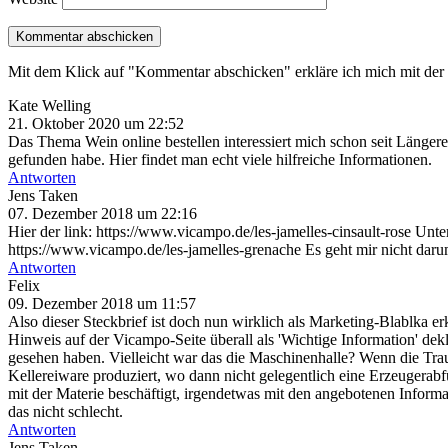
Mit dem Klick auf "Kommentar abschicken" erkläre ich mich mit d
Kate Welling
21. Oktober 2020 um 22:52
Das Thema Wein online bestellen interessiert mich schon seit Länger
gefunden habe. Hier findet man echt viele hilfreiche Informationen.
Antworten
Jens Taken
07. Dezember 2018 um 22:16
Hier der link: https://www.vicampo.de/les-jamelles-cinsault-rose Unt
https://www.vicampo.de/les-jamelles-grenache Es geht mir nicht darum,
Antworten
Felix
09. Dezember 2018 um 11:57
Also dieser Steckbrief ist doch nun wirklich als Marketing-Blablka er
Hinweis auf der Vicampo-Seite überall als 'Wichtige Information' dek
gesehen haben. Vielleicht war das die Maschinenhalle? Wenn die Tra
Kellereiware produziert, wo dann nicht gelegentlich eine Erzeugerabfü
mit der Materie beschäftigt, irgendetwas mit den angebotenen Infor
das nicht schlecht.
Antworten
Jens Taken