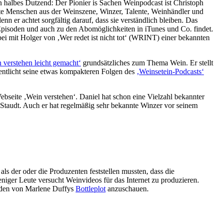
in halbes Dutzend: Der Pionier is Sachen Weinpodcast ist Christoph
ante Menschen aus der Weinszene, Winzer, Talente, Weinhändler und
nn er achtet sorgfältig darauf, dass sie verständlich bleiben. Das
Episoden und auch zu den Abomöglichkeiten in iTunes und Co. findet.
abei mit Holger von ‚Wer redet ist nicht tot‘ (WRINT) einer bekannten
 verstehen leicht gemacht‘
grundsätzliches zum Thema Wein. Er stellt
fentlicht seine etwas kompakteren Folgen des
‚Weinsetein-Podcasts‘
bseite ‚Wein verstehen‘. Daniel hat schon eine Vielzahl bekannter
Staudt. Auch er hat regelmäßig sehr bekannte Winzer vor seinem
ls der oder die Produzenten feststellen mussten, dass die
eniger Leute versucht Weinvideos für das Internet zu produzieren.
isoden von Marlene Duffys
Bottleplot
anzuschauen.