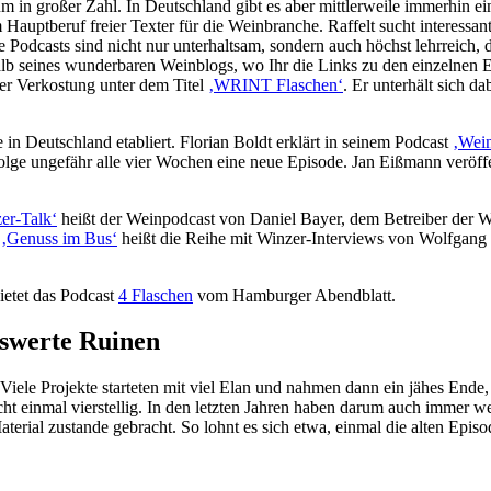
m in großer Zahl. In Deutschland gibt es aber mittlerweile immerhin e
m Hauptberuf freier Texter für die Weinbranche. Raffelt sucht interess
Podcasts sind nicht nur unterhaltsam, sondern auch höchst lehrreich, de
lb seines wunderbaren Weinblogs, wo Ihr die Links zu den einzelnen 
ler Verkostung unter dem Titel
‚WRINT Flaschen‘
. Er unterhält sich d
n Deutschland etabliert. Florian Boldt erklärt in seinem Podcast
‚
Wein
nfolge ungefähr alle vier Wochen eine neue Episode. Jan Eißmann veröf
er-Talk
‘
heißt der Weinpodcast von Daniel Bayer, dem Betreiber der We
.
‚
Genuss im Bus
‘
heißt die Reihe mit Winzer-Interviews von Wolfgang 
ietet das Podcast
4 Flaschen
vom Hamburger Abendblatt.
swerte Ruinen
ele Projekte starteten mit viel Elan und nahmen dann ein jähes Ende, a
cht einmal vierstellig. In den letzten Jahren haben darum auch immer w
aterial zustande gebracht. So lohnt es sich etwa, einmal die alten Ep