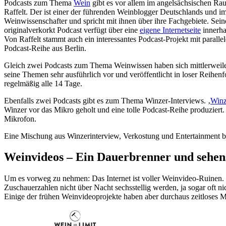
Podcasts zum Thema
Wein
gibt es vor allem im angelsächsischen Rau
Raffelt. Der ist einer der führenden Weinblogger Deutschlands und i
Weinwissenschafter und spricht mit ihnen über ihre Fachgebiete. Seine 
originalverkorkt Podcast verfügt über eine
eigene Internetseite
innerha
Von Raffelt stammt auch ein interessantes Podcast-Projekt mit paralle
Podcast-Reihe aus Berlin.
Gleich zwei Podcasts zum Thema Weinwissen haben sich mittlerweile i
seine Themen sehr ausführlich vor und veröffentlicht in loser Reihe
regelmäßig alle 14 Tage.
Ebenfalls zwei Podcasts gibt es zum Thema Winzer-Interviews. ‚
Winz
Winzer vor das Mikro geholt und eine tolle Podcast-Reihe produziert
Mikrofon.
Eine Mischung aus Winzerinterview, Verkostung und Entertainment b
Weinvideos – Ein Dauerbrenner und sehen
Um es vorweg zu nehmen: Das Internet ist voller Weinvideo-Ruinen. Vi
Zuschauerzahlen nicht über Nacht sechsstellig werden, ja sogar oft ni
Einige der frühen Weinvideoprojekte haben aber durchaus zeitloses M