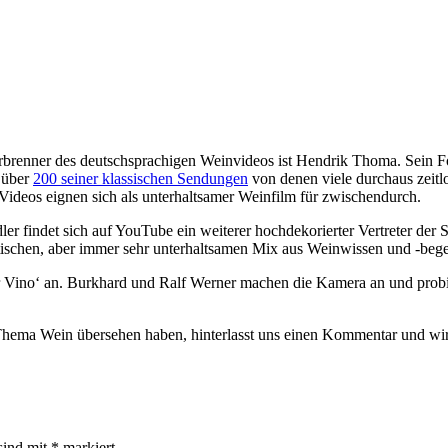
rbrenner des deutschsprachigen Weinvideos ist Hendrik Thoma. Sein 
 über
200 seiner klassischen Sendungen
von denen viele durchaus zeitlo
r Videos eignen sich als unterhaltsamer Weinfilm für zwischendurch.
findet sich auf YouTube ein weiterer hochdekorierter Vertreter der
otischen, aber immer sehr unterhaltsamen Mix aus Weinwissen und -beg
r Vino‘ an. Burkhard und Ralf Werner machen die Kamera an und probie
ema Wein übersehen haben, hinterlasst uns einen Kommentar und wir a
sind mit
*
markiert