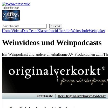
Home
Videos
Das Team
Klassenbuch
Über die Weinschule
Weinpaket
Weinvideos und Weinpodcasts
Ein Weinpodcast und andere unterhaltsame AV-Produktionen zum The