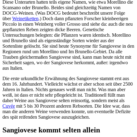
Diese Unterarten hatten teils eigene Namen, wie etwa Morellino die
Scansano oder Brunello. Beides sind gleichzeitig Namen von
DOCG-Weinen. (Was DOCG bedeutet beschreibt unsere Folge
über
Weinetiketten
.) Doch dann pflanzten Forscher kleinbeerigen
Piccolo in einen Weinberg voller Grosso und siehe da: auch die neu
gepflanzten Reben zeigten dicke Beeren. Genetische
Untersuchungen belegten: die Pflanzen waren identisch. Morellino
und Brunello sind als eigenständige Sorten wieder aus der
Sortenliste gelöscht. Sie sind heute Synonyme für Sangiovese in den
Regionen rund um Morellino und Im Brunello-Gebiet. Da alle
Trauben gleichermaßen Sangiovese sind, kann man heute nicht mit
Sicherheit sagen, wo der Sangiovese herkommt, außer: irgendwo
aus Italien.
Die erste urkundliche Erwähnung des Sangiovese stammt erst aus
dem 16. Jahrhundert. Vielleicht wächst er aber schon seit über 2500
Jahren in Italien. Nichts genaues weiß man nicht. Was man aber
weiß, ist dass er nicht sehr pflegeleicht ist. Traditionell füllt man
daher Weine aus Sangiovese selten reinsortig, sondern meist als
Cuvée
mit 5 bis 30 Prozent anderen Rebsorten. Die Idee war, dass
man die anderen Weine verwenden konnte, um eventuelle Defizite
des spät reifenden Sangiovese auszugleichen.
Sangiovese kommt selten allein