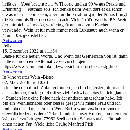
heißt es: "Yoga besteht zu 1 % Theorie und zu 99 % aus Praxis und
Erfahrung" – Patthabi Jois. Ich denke beim Wein darf es da schon
etwas mehr Theorie sein, aber nur die Erfahrung in der Praxis bringt
die Erkenntnis über den Geschmack. Viele Grüße Valeska P.S. Wein
der mir nicht schmeckt, wird eingefroren und zum Kochen
verwendet. Wein ist für mich immer noch Luxusgut, auch wenn er
"nur" 10 € gekostet hat.
Antworten
Felix
15. Dezember 2022 um 11:34
Danke für die netten Worte. Und wenn das Gefrierfach voll ist, dann
hätte ich noch eine Alternative vorzuschlagen:
https://www.schnutentunker.de/wie-stellt-man-selber-essig-her/
Antworten
In Vino veritas Wein -Bistro
02. März 2018 um 10:23
Ich habe euch durch Zufall gefunden , ich bin begeistert, ihr macht
das so locker, flockig und mit so viel Fachwissen das ich ich glaube
4 Stunden lang eine Folge nach der anderen angeschaut habe. Ich
bin ein Weinliebhaber oder besser gesagt wir meine Frau und ich
und haben seid neustem ein Wein-Bistro wunderschön in einem
Gewölbekeller aus dem 17 Jahrhundert. Unser Hobby , anderen den
Wein nahezu bringen. 77960 Seelbach im Schwarzwald . Ihr habt
einen neuen Fan. Viele liebe Grüße Manfred Piek .
Antworten