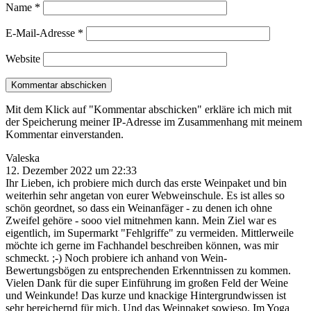
Name
*
E-Mail-Adresse
*
Website
Mit dem Klick auf "Kommentar abschicken" erkläre ich mich mit
der Speicherung meiner IP-Adresse im Zusammenhang mit meinem
Kommentar einverstanden.
Valeska
12. Dezember 2022 um 22:33
Ihr Lieben, ich probiere mich durch das erste Weinpaket und bin
weiterhin sehr angetan von eurer Webweinschule. Es ist alles so
schön geordnet, so dass ein Weinanfäger - zu denen ich ohne
Zweifel gehöre - sooo viel mitnehmen kann. Mein Ziel war es
eigentlich, im Supermarkt "Fehlgriffe" zu vermeiden. Mittlerweile
möchte ich gerne im Fachhandel beschreiben können, was mir
schmeckt. ;-) Noch probiere ich anhand von Wein-
Bewertungsbögen zu entsprechenden Erkenntnissen zu kommen.
Vielen Dank für die super Einführung im großen Feld der Weine
und Weinkunde! Das kurze und knackige Hintergrundwissen ist
sehr bereichernd für mich. Und das Weinpaket sowieso. Im Yoga