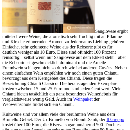
Sangiovese ergibt
mittelschwere Weine, die aromatisch sehr fruchtig mit an Pflaume
und Kirsche erinnernden Aromen zu Jedermanns Liebling gehören.
Einfache, sehr gelungene Weine aus der Rebsorte gibt es für
deutlich weniger als 10 Euro. Diese sind oft nicht 100 Prozent
reinsortig – selbst wenn nur Sangiovese auf dem Etikett steht – aber
die Rebsorte ist geschmacklich dominant und die Anteile
Fremdwein schlagen nicht so durch wie bei anderen Cuvées. Neben
einem einfachen Wein empfehlen wir noch einen guten Chianti,
bevorzugt aus dem Kerngebiet des Chianti. Diese tragen die
Bezeichnung Chianti Classico. Die herausragenden Exemplare
kosten zwischen 15 und 25 Euro und sind jeden Cent wert. Viele
Chianti bieten tatsächlich ein ganz besonderes Weinerlebnis für
vergleichsweise wenig Geld. Auch im
Weinpaket
der
Webweinschule findet sich ein Chianti.
Kultweine sind vor allem viele der berühmten Weine aus dem
Brunello-Gebiet. Der Ur-Brunello von Biondi-Santi, der
Il Greppo
kostet über 100 Euro, die Riserva sogar annähernd 500. Doch es
gibt eine ganze Armada an sehr guten Brunello unter 50 Euro, wie