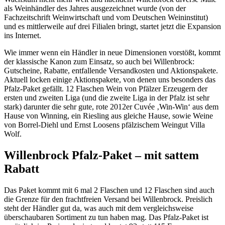
als Weinhändler des Jahres ausgezeichnet wurde (von der
Fachzeitschrift Weinwirtschaft und vom Deutschen Weininstitut)
und es mittlerweile auf drei Filialen bringt, startet jetzt die Expansion
ins Internet.
Wie immer wenn ein Händler in neue Dimensionen vorstößt, kommt
der klassische Kanon zum Einsatz, so auch bei Willenbrock:
Gutscheine, Rabatte, entfallende Versandkosten und Aktionspakete.
Aktuell locken einige Aktionspakete, von denen uns besonders das
Pfalz-Paket gefällt. 12 Flaschen Wein von Pfälzer Erzeugern der
ersten und zweiten Liga (und die zweite Liga in der Pfalz ist sehr
stark) darunter die sehr gute, rote 2012er Cuvée ‚Win-Win‘ aus dem
Hause von Winning, ein Riesling aus gleiche Hause, sowie Weine
von Borrel-Diehl und Ernst Loosens pfälzischem Weingut Villa
Wolf.
Willenbrock Pfalz-Paket – mit sattem
Rabatt
Das Paket kommt mit 6 mal 2 Flaschen und 12 Flaschen sind auch
die Grenze für den frachtfreien Versand bei Willenbrock. Preislich
steht der Händler gut da, was auch mit dem vergleichsweise
überschaubaren Sortiment zu tun haben mag. Das Pfalz-Paket ist